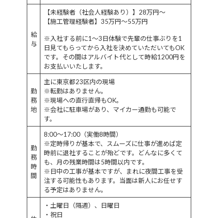
【未経験者（社会人経験あり）】28万円～
【施工管理経験者】35万円～55万円
給
※入社する前に1～3日体験で先輩の仕事ぶりを1
与
日見てもらってから入社を決めていただいてもOK
です。その間はアルバイト代として時給1200円を
お支払いいたします。
主に東京都23区内の現場
勤
※転勤はありません。
務
※現場への直行直帰もOK。
地
※会社に駐車場があり、マイカー通勤も可能で
す。
8:00～17:00（実働8時間）
※定時帰りが基本で、スムーズに仕事が進めば定
勤
時前に退社することが殆どです。どんなに多くて
務
も、月の残業時間は5時間以内です。
時
※日中の工事が基本ですが、まれに夜間工事を受
間
注する可能性もあります。当面は新人にお任せす
る予定はありません。
・土曜日（隔週）、日曜日
・祝日