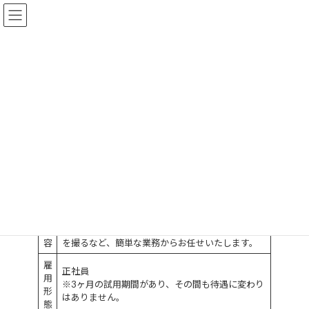
コ
ナ
トラストテック株式会社
ン
ビ
テ
ゲ
ン
ー
ツ
シ
採用情報
へ
ョ
ス
ン
キ
に
ッ
移
Home
採用情報
プ
動
職
現場監督員
種
仕
東京都発注の下水道工事の施工管理
事
※1年間の研修があり、先輩がマニュアルを使って
内
お教えいたします。先輩の指示通りに工事の写真
容
を撮るなど、簡単な業務からお任せいたします。
雇
正社員
用
※3ヶ月の試用期間があり、その間も待遇に変わり
形
はありません。
態