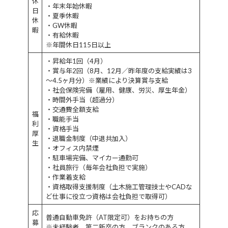
休
・年末年始休暇
日
・夏季休暇
休
・GW休暇
暇
・有給休暇
※年間休日115日以上
・昇給年1回（4月）
・賞与年2回（8月、12月／昨年度の支給実績は3
～4.5ヶ月分）※業績により決算賞与支給
・社会保険完備（雇用、健康、労災、厚生年金）
・時間外手当（超過分）
・交通費全額支給
福
・職能手当
利
・資格手当
厚
・退職金制度（中退共加入）
生
・オフィス内禁煙
・駐車場完備、マイカー通勤可
・社員旅行（毎年会社負担で実施）
・作業着支給
・資格取得支援制度（土木施工管理技士やCADな
ど仕事に役立つ資格は会社負担で取得可）
応
普通自動車免許（AT限定可）をお持ちの方
募
※未経験者、第二新卒の方、ブランクのある方、